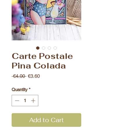
Carte Postale
Pina Colada
Regular
Sale
 €4.00 
€3.60
Price
Price
Quantity
*
Add to Cart