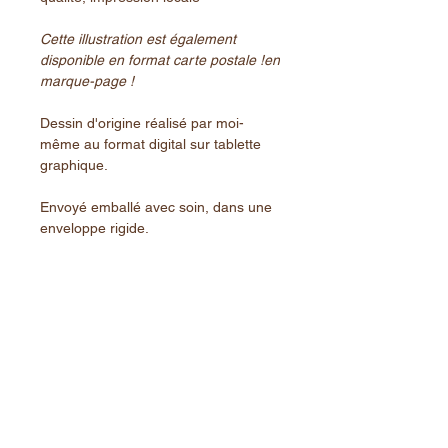
Cette illustration est également
disponible en format carte postale !en
marque-page !
Dessin d'origine réalisé par moi-
même au format digital sur tablette
graphique.
Envoyé emballé avec soin, dans une
enveloppe rigide.
PRODUITS SIMILAIRES
Nouveauté