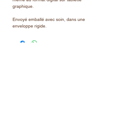
graphique.
Envoyé emballé avec soin, dans une
enveloppe rigide.
PRODUITS SIMILAIRES
Nouveauté